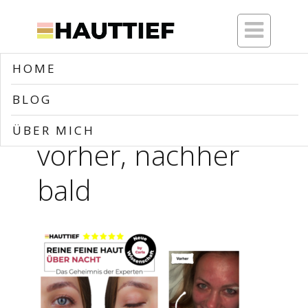

HOME
Home
>>
Blog
>>
Buch Cover & vorher, nachher bald
BLOG
Buch Cover &
ÜBER MICH
vorher, nachher
bald