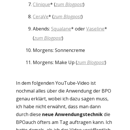
Clinique
* (
zum Blogpost
)
CeraVe
* (
zum Blogpost
)
Abends:
Squalane
* oder
Vaseline
*
(
zum Blogpost
)
Morgens: Sonnencreme
Morgens: Make Up (
zum Blogpost
)
In dem folgenden YouTube-Video ist
nochmal alles über die Anwendung der BPO
genau erklärt, wobei ich dazu sagen muss,
ich habe nicht erwähnt, dass man dann
durch diese
neue Anwendungstechnik
die
BPOauch öfters am Tag auftragen kann. Ich