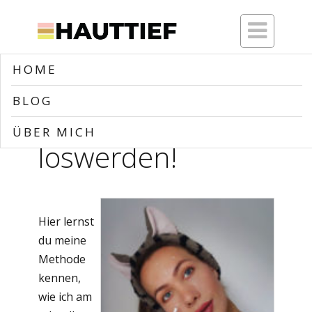

HOME
Home
>>
Blog
>>
Blog
>>
Pickel schnell loswerden!
BLOG
Pickel schnell
ÜBER MICH
loswerden!
Hier lernst
du meine
Methode
kennen,
wie ich am