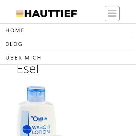

HOME
Home
>>
Blog
>>
Ombia – 1 EURO Esel
BLOG
Ombia – 1 EURO
ÜBER MICH
Esel