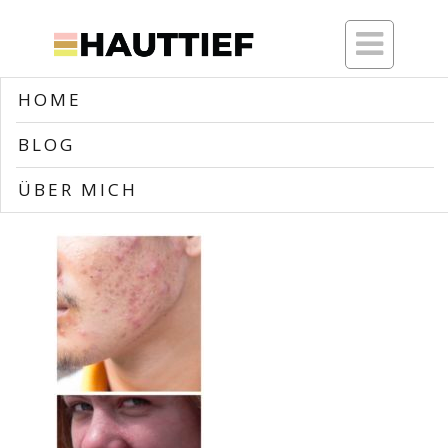

HOME
Home
>>
Blog
>>
1521750549086
BLOG
1521750549086
ÜBER MICH