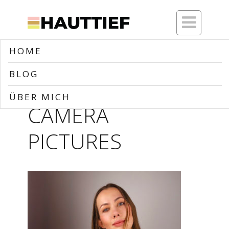

HOME
Home
>>
Blog
>>
SAMSUNG CAMERA PICTURES
BLOG
SAMSUNG
ÜBER MICH
CAMERA
PICTURES