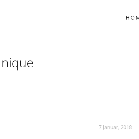
HO
inique
7 Januar, 2018