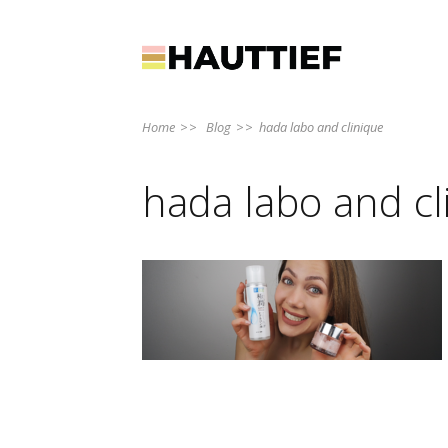
Home
>>
Blog
>>
hada labo and clinique
hada labo and cl